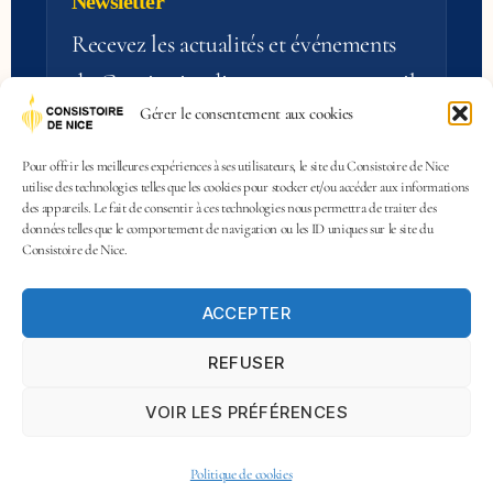
Newsletter
Recevez les actualités et événements
du Consistoire directement par e‑mail.
Gérer le consentement aux cookies
S'inscrire
Pour offrir les meilleures expériences à ses utilisateurs, le site du Consistoire de Nice
utilise des technologies telles que les cookies pour stocker et/ou accéder aux informations
des appareils. Le fait de consentir à ces technologies nous permettra de traiter des
données telles que le comportement de navigation ou les ID uniques sur le site du
Consistoire de Nice.
ACCEPTER
© 2026 Consistoire de Nice — Tous droits
REFUSER
réservés.
Mentions légales
Politique de confidentialité
VOIR LES PRÉFÉRENCES
Contact
Politique de cookies