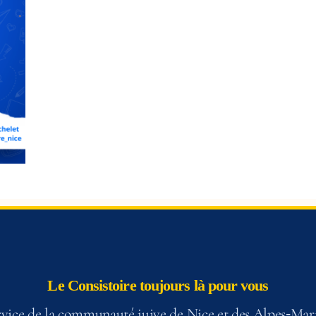
Le Consistoire toujours là pour vous
vice de la communauté juive de Nice et des Alpes‑Mar