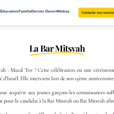
e
Éducation
Famille
Dernier Devoir
Médias
Contacter nos service
La Bar Mitsvah
svah : Mazal Tov ! Cette célébration est une cérémoni
’Israël. Elle intervient lors de son 13ème anniversair
 acquérir aux jeunes garçons les connaissances suffis
t pour le candidat à la Bar Mitsvah ou Bat Mitsvah afin 