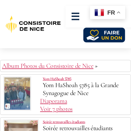
FR
☰
Album Photos du Consistoire de Nice
»
Yom HaShoah 5785
Yom HaShoah 5785 à la Grande
Synagogue de Nice
Diaporama
Voir 7 photos
Soirée retrouvailles étudiants
Soirée retrouvailles étudiants