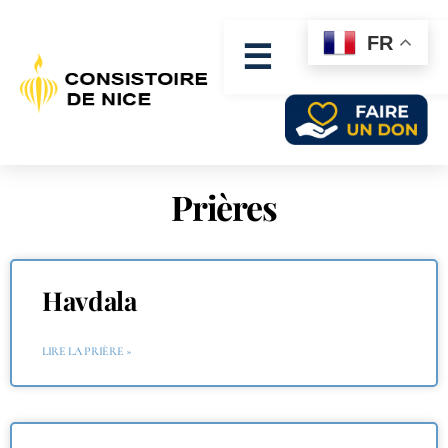
FR
☰
Prières
Havdala
LIRE LA PRIÈRE »