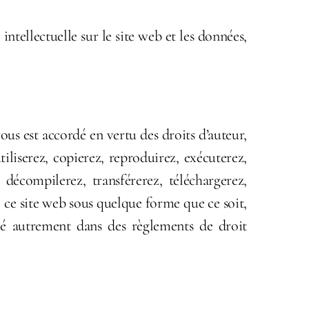
intellectuelle sur le site web et les données,
us est accordé en vertu des droits d’auteur,
tiliserez, copierez, reproduirez, exécuterez,
 décompilerez, transférerez, téléchargerez,
ce site web sous quelque forme que ce soit,
ulé autrement dans des règlements de droit