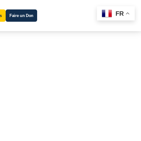
FR
s
Faire un Don