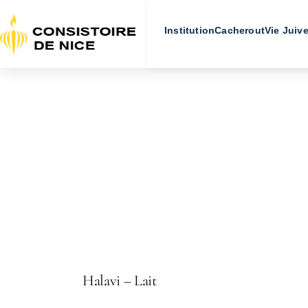
Institution
Cacherout
Vie Juiv
Halavi – Lait