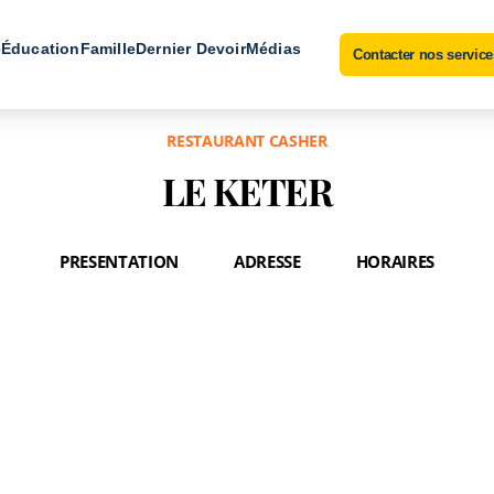
e
Éducation
Famille
Dernier Devoir
Médias
Contacter nos service
RESTAURANT CASHER
LE KETER
PRESENTATION
ADRESSE
HORAIRES