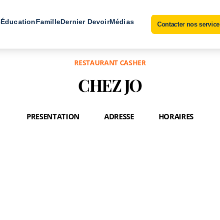
e
Éducation
Famille
Dernier Devoir
Médias
Contacter nos service
RESTAURANT CASHER
CHEZ JO
PRESENTATION
ADRESSE
HORAIRES