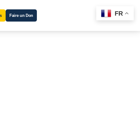
FR
s
Faire un Don