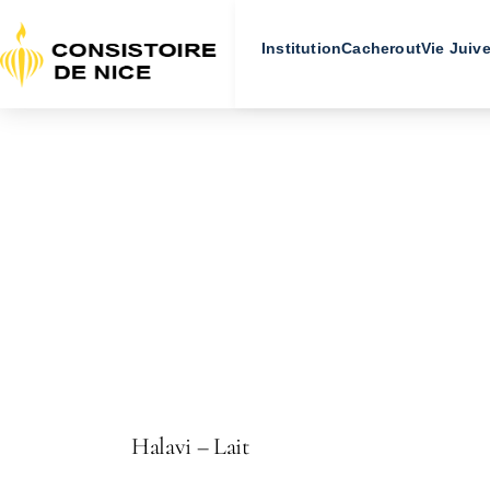
Institution
Cacherout
Vie Juiv
Halavi – Lait