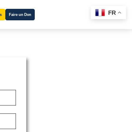
FR
s
Faire un Don