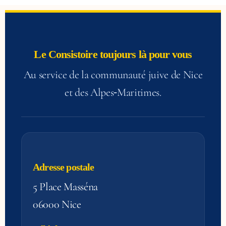
e
1 Titre
dolor
Lorem ipsum dolor
Lore
ctetur
sit amet consectetur
sit a
t dolor
adipiscing elit dolor
adipis
Le Consistoire toujours là pour vous
Au service de la communauté juive de Nice
i
Cliquer ici
et des Alpes‑Maritimes.
Adresse postale
5 Place Masséna
06000 Nice