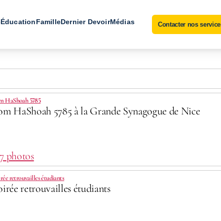
e
Éducation
Famille
Dernier Devoir
Médias
Contacter nos service
m HaShoah 5785
om HaShoah 5785 à la Grande Synagogue de Nice
 7 photos
rée retrouvailles étudiants
oirée retrouvailles étudiants