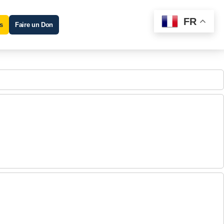
FR
s
Faire un Don