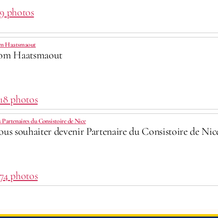
 9 photos
m Haatsmaout
om Haatsmaout
 18 photos
 Partenaires du Consistoire de Nice
ous souhaiter devenir Partenaire du Consistoire de Nice 
 74 photos