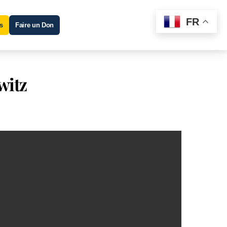
FR
s
Faire un Don
witz