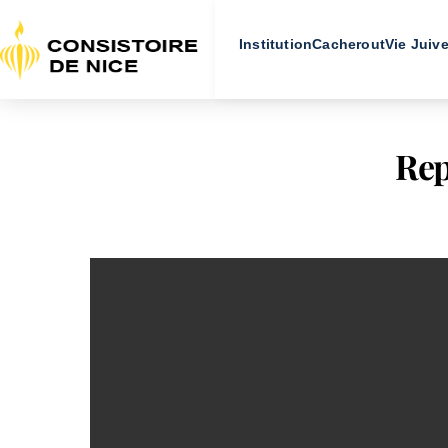
Institution
Cacherout
Vie Juiv
Rep