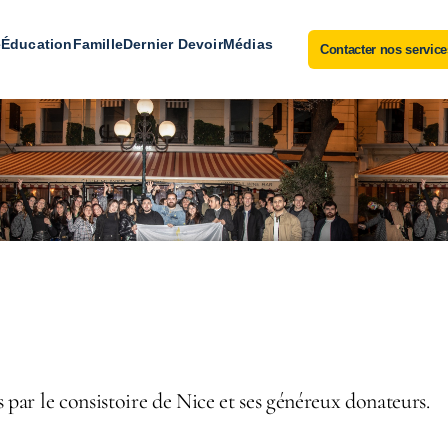
e
Éducation
Famille
Dernier Devoir
Médias
Contacter nos service
Projets
s par le consistoire de Nice et ses généreux donateurs.