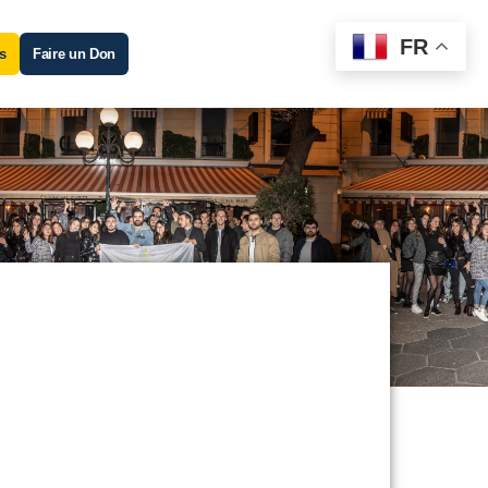
FR
s
Faire un Don