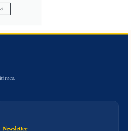
ici
itimes.
Newsletter