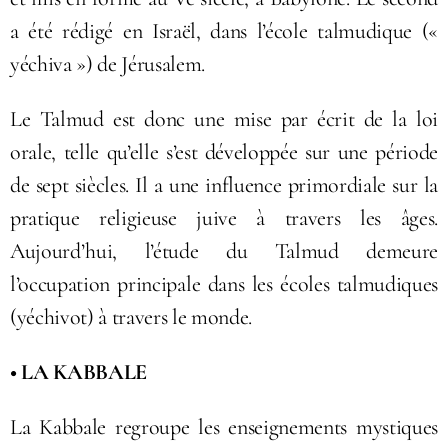
a été rédigé en Israël, dans l’école talmudique («
yéchiva ») de Jérusalem.
Le Talmud est donc une mise par écrit de la loi
orale, telle qu’elle s’est développée sur une période
de sept siècles. Il a une influence primordiale sur la
pratique religieuse juive à travers les âges.
Aujourd’hui, l’étude du Talmud demeure
l’occupation principale dans les écoles talmudiques
(yéchivot) à travers le monde.
• LA KABBALE
La Kabbale regroupe les enseignements mystiques