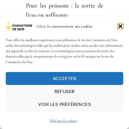
Pour les poissons : la sortie de
l’eau est suffisante.
Gérer le consentement aux cookies
Pour les animaux terrestres ou
les oiseaux : il faut précéder à la
Pour offrir les meilleures expériences à ses utilisateurs, le site du Consistoire de Nice
utilise des technologies telles que les cookies pour stocker et/ou accéder aux informations
chéhita ou jugulation qui
des appareils. Le fait de consentir à ces technologies nous permettra de traiter des
données telles que le comportement de navigation ou les ID uniques sur le site du
consiste à trancher la majorité
Consistoire de Nice.
de l’oesophage et de la trachée
artère avec un couteau effilé. Le
ACCEPTER
choheth ou abatteur rituel,
REFUSER
mandaté par le Consistoire,
VOIR LES PRÉFÉRENCES
possède une technique parfaite
ainsi qu’une connaissance
Politique de cookies
anatomique de l’animal.