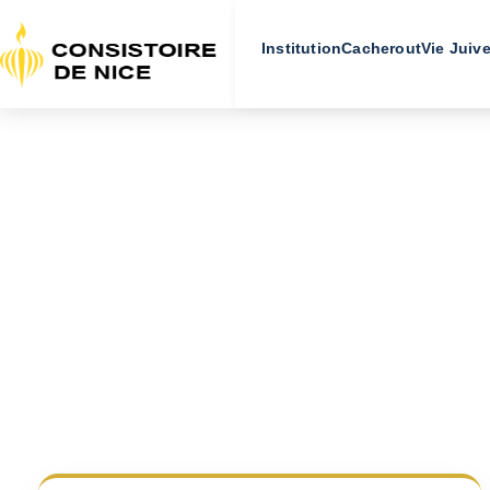
Institution
Cacherout
Vie Juiv