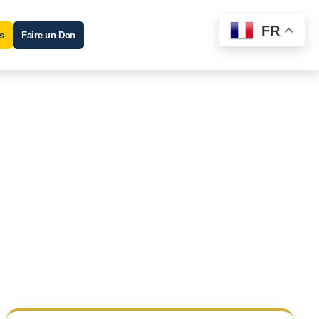
FR
s
Faire un Don